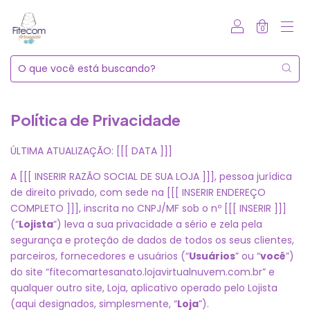
0
Política de Privacidade
ÚLTIMA ATUALIZAÇÃO: [[[ DATA ]]]
A [[[ INSERIR RAZÃO SOCIAL DE SUA LOJA ]]], pessoa jurídica
de direito privado, com sede na [[[ INSERIR ENDEREÇO
COMPLETO ]]], inscrita no CNPJ/MF sob o nº [[[ INSERIR ]]]
(“
Lojista
”) leva a sua privacidade a sério e zela pela
segurança e proteção de dados de todos os seus clientes,
parceiros, fornecedores e usuários (“
Usuários
” ou “
você
”)
do site “fitecomartesanato.lojavirtualnuvem.com.br” e
qualquer outro site, Loja, aplicativo operado pelo Lojista
(aqui designados, simplesmente, “
Loja
”).