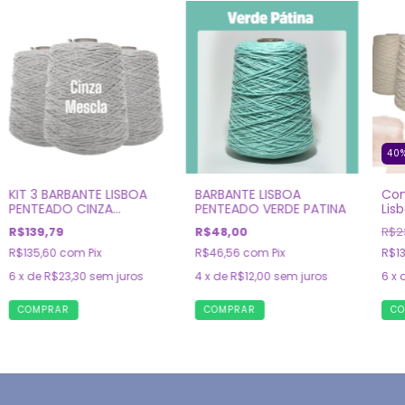
40
KIT 3 BARBANTE LISBOA
BARBANTE LISBOA
Com
PENTEADO CINZA
PENTEADO VERDE PATINA
Lis
MESCLA
R$139,79
R$48,00
R$2
R$135,60
com
Pix
R$46,56
com
Pix
R$1
6
x de
R$23,30
sem juros
4
x de
R$12,00
sem juros
6
x 