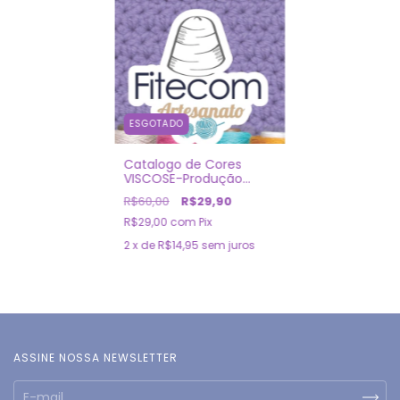
ESGOTADO
Catalogo de Cores
VISCOSE-Produção
Contínua
R$60,00
R$29,90
R$29,00
com
Pix
2
x de
R$14,95
sem juros
ASSINE NOSSA NEWSLETTER