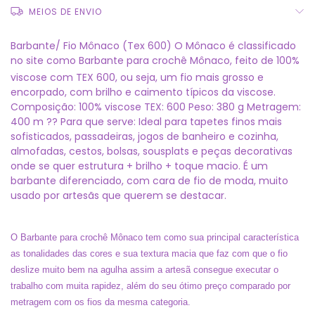
MEIOS DE ENVIO
Barbante/ Fio Mônaco (Tex 600) O Mônaco é classificado
no site como Barbante para crochê Mônaco, feito de 100%
viscose com TEX 600, ou seja, um fio mais grosso e
encorpado, com brilho e caimento típicos da viscose.
Composição: 100% viscose TEX: 600 Peso: 380 g Metragem:
400 m ?? Para que serve: Ideal para tapetes finos mais
sofisticados, passadeiras, jogos de banheiro e cozinha,
almofadas, cestos, bolsas, sousplats e peças decorativas
onde se quer estrutura + brilho + toque macio. É um
barbante diferenciado, com cara de fio de moda, muito
usado por artesãs que querem se destacar.
O Barbante para crochê Mônaco tem como sua principal característica
as tonalidades das cores e sua textura macia que faz com que o fio
deslize muito bem na agulha assim a artesã consegue executar o
trabalho com muita rapidez, além do seu ótimo preço comparado por
metragem com os fios da mesma categoria.